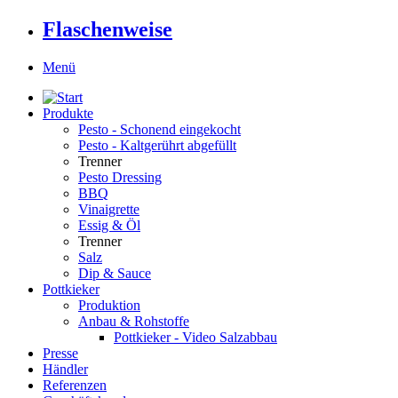
Flaschenweise
Menü
Produkte
Pesto - Schonend eingekocht
Pesto - Kaltgerührt abgefüllt
Trenner
Pesto Dressing
BBQ
Vinaigrette
Essig & Öl
Trenner
Salz
Dip & Sauce
Pottkieker
Produktion
Anbau & Rohstoffe
Pottkieker - Video Salzabbau
Presse
Händler
Referenzen