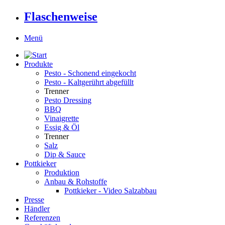
Flaschenweise
Menü
Produkte
Pesto - Schonend eingekocht
Pesto - Kaltgerührt abgefüllt
Trenner
Pesto Dressing
BBQ
Vinaigrette
Essig & Öl
Trenner
Salz
Dip & Sauce
Pottkieker
Produktion
Anbau & Rohstoffe
Pottkieker - Video Salzabbau
Presse
Händler
Referenzen