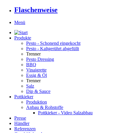
Flaschenweise
Menü
Produkte
Pesto - Schonend eingekocht
Pesto - Kaltgerührt abgefüllt
Trenner
Pesto Dressing
BBQ
Vinaigrette
Essig & Öl
Trenner
Salz
Dip & Sauce
Pottkieker
Produktion
Anbau & Rohstoffe
Pottkieker - Video Salzabbau
Presse
Händler
Referenzen