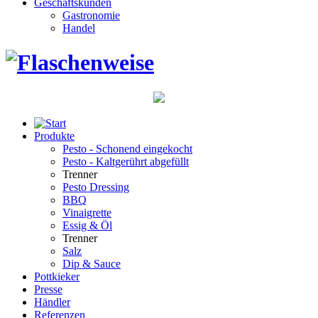
Geschäftskunden
Gastronomie
Handel
Produkte
Pesto - Schonend eingekocht
Pesto - Kaltgerührt abgefüllt
Trenner
Pesto Dressing
BBQ
Vinaigrette
Essig & Öl
Trenner
Salz
Dip & Sauce
Pottkieker
Presse
Händler
Referenzen