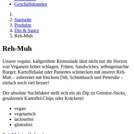
Geschäftskunden
Startseite
Produkte
Dip & Sauce
Reh-Muh
Reh-Muh
Unsere vegane, kaltgerührte Remoulade lässt nicht nur die Herzen
von Veganern höher schlagen. Fritten, Sandwiches, selbstgemachte
Burger, Kartoffelsalat oder Paniertes schmecken mit unserer Reh-
Muh – zubereitet mit frischem Dill, Schnittlauch und Petersilie –
einfach noch viel besser!
Der absolute Suchtfaktor stellt sich ein als Dip zu Gemüse-Sticks,
gesalzenen Kartoffel-Chips oder Kräckern!
vegan
vegetarisch
lactosefrei
glutenfrei