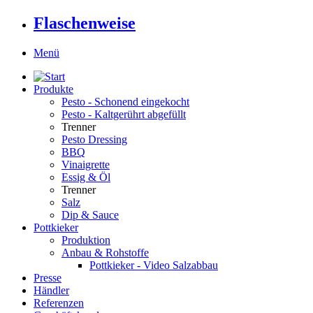
Flaschenweise
Menü
Produkte
Pesto - Schonend eingekocht
Pesto - Kaltgerührt abgefüllt
Trenner
Pesto Dressing
BBQ
Vinaigrette
Essig & Öl
Trenner
Salz
Dip & Sauce
Pottkieker
Produktion
Anbau & Rohstoffe
Pottkieker - Video Salzabbau
Presse
Händler
Referenzen